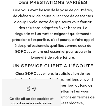
DES PRESTATIONS VARIÉES
Que vous ayez besoin de la pose de gouttières,
de chéneaux, de noues ou encore de descentes
d'eau pluviale, notre équipe saura vous fournir
des solutions adaptées à vos besoins. La
zinguerie est un métier exigeant qui demande
précision et expertise, c'est pourquoi faire appel
à des professionnels qualifiés comme ceux de
GDF Couverture est essentiel pour assurer la
longévité de votre toiture.
UN SERVICE CLIENT À L'ÉCOUTE
Chez GDF Couverture, la satisfaction de nos
clients est notre priorité. Nous mettons un point
d'honneur à vous accompagner tout au long de
votre projet, en vous conseillant et en vous
guidant vers les meilleures solutions en termes de
Ce site utilise des cookies et
zinguerie. Notre équipe est réactive,
vous donne le contrôle sur