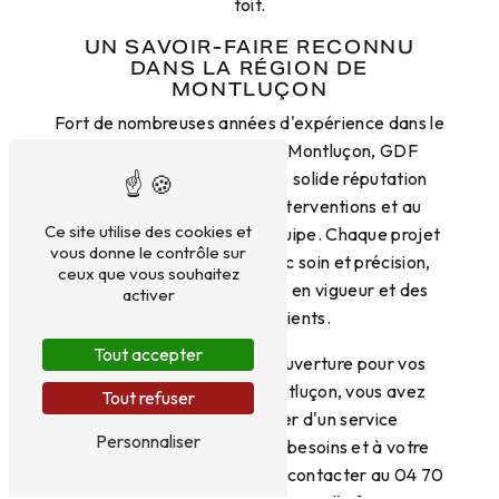
toit.
UN SAVOIR-FAIRE RECONNU
DANS LA RÉGION DE
MONTLUÇON
Fort de nombreuses années d'expérience dans le
domaine de la zinguerie à Montluçon, GDF
Couverture bénéficie d'une solide réputation
grâce à la qualité de ses interventions et au
Ce site utilise des cookies et
professionnalisme de son équipe. Chaque projet
vous donne le contrôle sur
de zinguerie est réalisé avec soin et précision,
ceux que vous souhaitez
dans le respect des normes en vigueur et des
activer
attentes des clients.
Tout accepter
En faisant appel à GDF Couverture pour vos
travaux de zinguerie à Montluçon, vous avez
Tout refuser
l'assurance de bénéficier d'un service
Personnaliser
personnalisé, adapté à vos besoins et à votre
budget. N'hésitez pas à nous contacter au 04 70