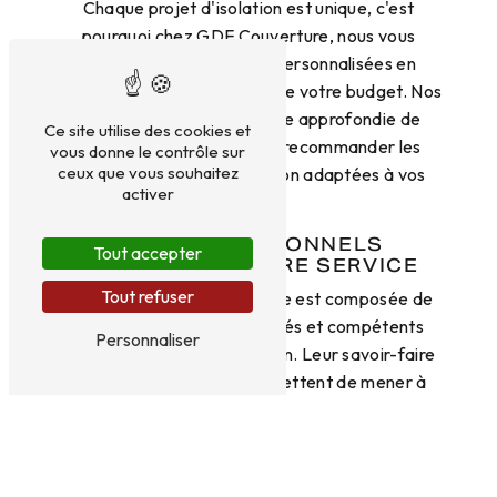
Chaque projet d'isolation est unique, c'est
pourquoi chez GDF Couverture, nous vous
proposons des solutions personnalisées en
fonction de vos attentes et de votre budget. Nos
experts réalisent une étude approfondie de
Ce site utilise des cookies et
votre habitat afin de vous recommander les
vous donne le contrôle sur
ceux que vous souhaitez
meilleures options d'isolation adaptées à vos
activer
besoins.
DES PROFESSIONNELS
Tout accepter
QUALIFIÉS À VOTRE SERVICE
Tout refuser
L'équipe de GDF Couverture est composée de
professionnels expérimentés et compétents
Personnaliser
dans le domaine de l'isolation. Leur savoir-faire
et leur expertise leur permettent de mener à
bien tous types de projets d'isolation, en
respectant les normes en vigueur et en
garantissant un résultat de qualité.