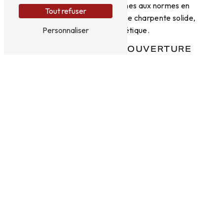
l'environnement et conformes aux normes en
Tout refuser
vigueur pour vous garantir une charpente solide,
durable et esthétique.
Personnaliser
CONTACTEZ GDF COUVERTURE
POUR VOS PROJETS DE
CHARPENTE À COMMENTRY
Vous avez un projet de construction, de
rénovation ou de réparation de charpente à
Commentry ? Contactez GDF Couverture dès
aujourd'hui pour bénéficier d'un devis gratuit et
personnalisé. Nos équipes se feront un plaisir de
vous accompagner et de vous conseiller dans la
réalisation de votre projet de charpente, en
garantissant un résultat à la hauteur de vos
attentes.
En savoir plus
Contactez-nous