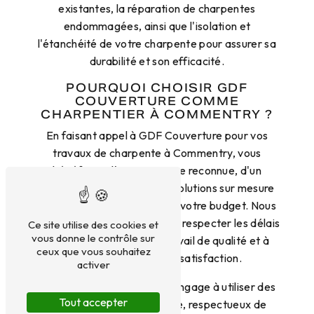
existantes, la réparation de charpentes
endommagées, ainsi que l'isolation et
l'étanchéité de votre charpente pour assurer sa
durabilité et son efficacité.
POURQUOI CHOISIR GDF
COUVERTURE COMME
CHARPENTIER À COMMENTRY ?
En faisant appel à GDF Couverture pour vos
travaux de charpente à Commentry, vous
bénéficiez d'une expertise reconnue, d'un
service personnalisé et de solutions sur mesure
adaptées à vos besoins et à votre budget. Nous
mettons un point d'honneur à respecter les délais
Ce site utilise des cookies et
vous donne le contrôle sur
convenus, à garantir un travail de qualité et à
ceux que vous souhaitez
assurer votre entière satisfaction.
activer
De plus, notre entreprise s'engage à utiliser des
Tout accepter
matériaux de haute qualité, respectueux de