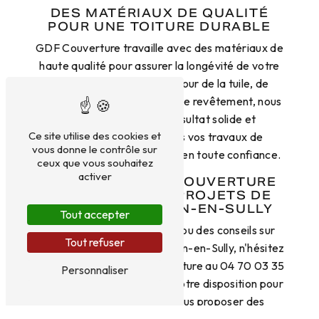
DES MATÉRIAUX DE QUALITÉ
POUR UNE TOITURE DURABLE
GDF Couverture travaille avec des matériaux de
haute qualité pour assurer la longévité de votre
toiture. Que vous optiez pour de la tuile, de
l'ardoise ou tout autre type de revêtement, nous
vous garantissons un résultat solide et
Ce site utilise des cookies et
esthétique. Confiez-nous vos travaux de
vous donne le contrôle sur
couverture et de charpente en toute confiance.
ceux que vous souhaitez
activer
CONTACTEZ GDF COUVERTURE
POUR TOUS VOS PROJETS DE
TOITURE À VALLON-EN-SULLY
Tout accepter
Pour un devis personnalisé ou des conseils sur
Tout refuser
vos travaux de toiture à Vallon-en-Sully, n'hésitez
pas à contacter GDF Couverture au 04 70 03 35
Personnaliser
38. Notre équipe se tient à votre disposition pour
étudier votre projet et vous proposer des
solutions adaptées à vos besoins. Faites appel à